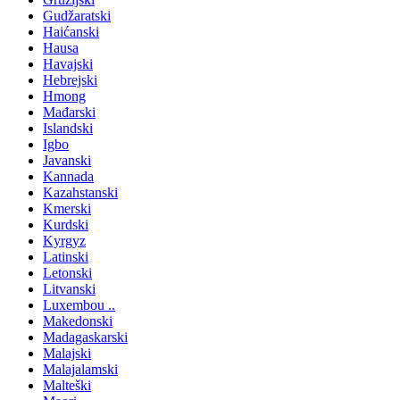
Gudžaratski
Haićanski
Hausa
Havajski
Hebrejski
Hmong
Mađarski
Islandski
Igbo
Javanski
Kannada
Kazahstanski
Kmerski
Kurdski
Kyrgyz
Latinski
Letonski
Litvanski
Luxembou ..
Makedonski
Madagaskarski
Malajski
Malajalamski
Malteški