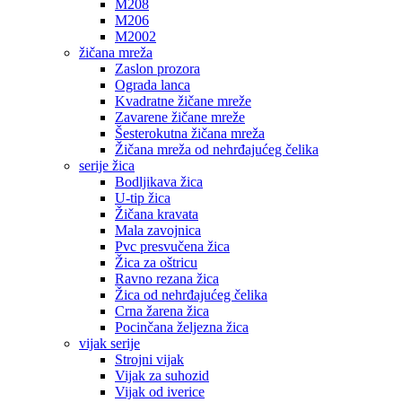
M208
M206
M2002
žičana mreža
Zaslon prozora
Ograda lanca
Kvadratne žičane mreže
Zavarene žičane mreže
Šesterokutna žičana mreža
Žičana mreža od nehrđajućeg čelika
serije žica
Bodljikava žica
U-tip žica
Žičana kravata
Mala zavojnica
Pvc presvučena žica
Žica za oštricu
Ravno rezana žica
Žica od nehrđajućeg čelika
Crna žarena žica
Pocinčana željezna žica
vijak serije
Strojni vijak
Vijak za suhozid
Vijak od iverice