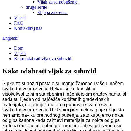
Vijak za samobušenje
druge serije
Slijepa zakovica
Vijesti
FAQ
Kontaktiraj nas
Engleski
Dom
Vijesti
Kako odabrati vijak za suhozid
Kako odabrati vijak za suhozid
Šipke za suhozid postale su manje čarobne i više u našem
svakodnevnom životu. Nekad su se koristili u
visokokvalitetnim stambenim i inženjerskim građevinama, ali
sada su i jedan od najčešće korištenih građevinskih
materijala, na primjer, moramo popraviti stvari u svom
svakodnevnom životu. U fiksnim predmetima prije nego što
nemamo naviku prethodnog bušenja, zato kupujemo nokte
od gips kartona kada zahtjevi materijala za nokte od gips
kartona moraju biti dobri, proizvodni zahtjevi proizvoda su
vrlo strogi. Ispod proizvođača noktiju za suhozid u Tianjinu