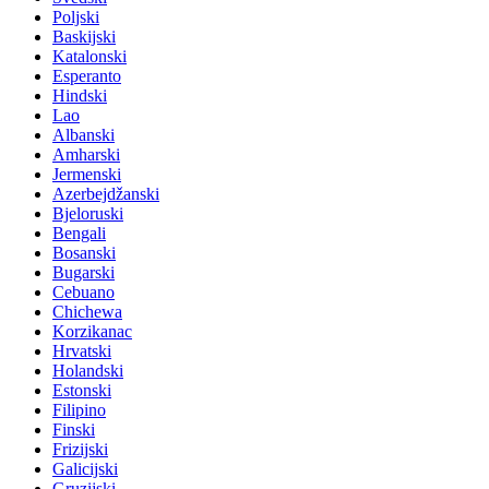
Poljski
Baskijski
Katalonski
Esperanto
Hindski
Lao
Albanski
Amharski
Jermenski
Azerbejdžanski
Bjeloruski
Bengali
Bosanski
Bugarski
Cebuano
Chichewa
Korzikanac
Hrvatski
Holandski
Estonski
Filipino
Finski
Frizijski
Galicijski
Gruzijski