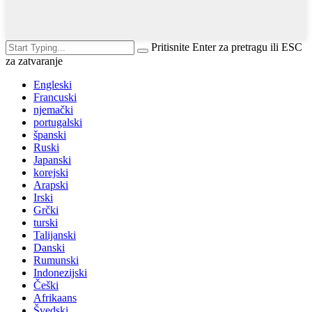
Pritisnite Enter za pretragu ili ESC
za zatvaranje
Engleski
Francuski
njemački
portugalski
španski
Ruski
Japanski
korejski
Arapski
Irski
Grčki
turski
Talijanski
Danski
Rumunski
Indonezijski
Češki
Afrikaans
Švedski