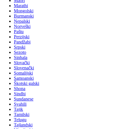
Maori
Marathi
Mongolski
Burmanski
Nepalski
Norveški
Paštu
Perzijski
Pandžabi
Srpski
Sezoto
Sinhala
Slovački
Slovenački
Somalijski
Samoanski
Škotski galski
Shona
Sindhi
Sundanese
Svahili
Tajik
Tamilski
Telugu
Tajlandski