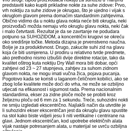
predstaviti kako kupiti prikladne nokte za suhe zidove: Prvo,
vrh noktiju za suhe zidove je okrugao, što je ujedno i vijak s
okruglom glavom prema domaćim standardnim zahtjevima.
Obično vidimo da u noktu glava nokta neće biti okrugla, neki
proizvođači možda nemaju vrlo okruglu glavu nokta, neki čak
i malo četvrtasti. Rezultat je da se zavrtanje ne podudara
potpuno sa SUHOZIDOM, a koncentrični krugovi se okreću
oko središnje točke. Metoda dizajna je prvenstveno naučna.
Bolje je za produktivnost. Drugo, zakucite suhi zid na glavu
koja će biti usmjerena. U prodiru u relativno tvrde predmete,
ako prethodno nismo izbušili dvije direktne rotacije, tako da
kvalitet oštrog kuta noktiju Dry Wall mora biti dobar, opći
zahtjevi od 23 ~ 27 stupnjeva, zahtjev za suhom zidnom
glavom nokta, ne mogu imati vučna žica, pojava pucanja.
Pogotovo kada se koristi u laganom čeličnom kobilici, ako se
zbog loše kvalitete može doći do vrha, ne može se ozbiljno
utjecati na efikasnost i sigurnost rada. Prema nacionalnim
standardima, ekser za zidne ploče može se probiti kroz
željeznu ploču od 6 mm za 1 sekundu. Treće, suhozidni nokti
ne smiju izgledati ekscentrično. Najlakši način da utvrdite je
li suhozidni ekser ekscentričan jest da okruglu glavu spustite
na stol kako biste vidjeli jesu li niti vertikalne i centrirane na
glavi. Jednom ekscentričan, kod upotrebe električnih alata
vijak nastaje potresanjem alata, u materijal se uvrću ozbiljna