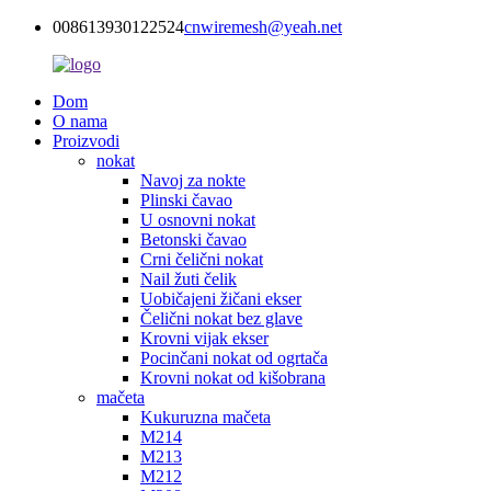
008613930122524
cnwiremesh@yeah.net
Dom
O nama
Proizvodi
nokat
Navoj za nokte
Plinski čavao
U osnovni nokat
Betonski čavao
Crni čelični nokat
Nail žuti čelik
Uobičajeni žičani ekser
Čelični nokat bez glave
Krovni vijak ekser
Pocinčani nokat od ogrtača
Krovni nokat od kišobrana
mačeta
Kukuruzna mačeta
M214
M213
M212