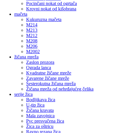
Pocinčani nokat od ogrtača
Krovni nokat od kišobrana
mačeta
Kukuruzna mačeta
M214
M213
M212
M208
M206
M2002
žičana mreža
Zaslon prozora
Ograda lanca
Kvadratne žičane mreže
Zavarene žičane mreže
Šesterokutna žičana mreža
Žičana mreža od nehrđajućeg čelika
serije žica
Bodljikava žica
U-tip žica
Žičana kravata
Mala zavojnica
Pvc presvučena žica
Žica za oštricu
Ravno rezana žica