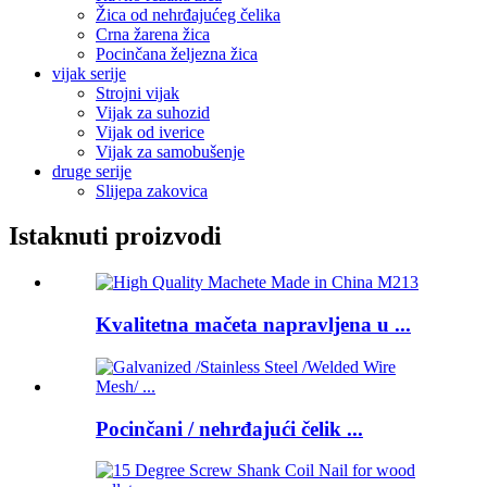
Žica od nehrđajućeg čelika
Crna žarena žica
Pocinčana željezna žica
vijak serije
Strojni vijak
Vijak za suhozid
Vijak od iverice
Vijak za samobušenje
druge serije
Slijepa zakovica
Istaknuti proizvodi
Kvalitetna mačeta napravljena u ...
Pocinčani / nehrđajući čelik ...