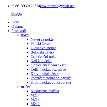
008613930122524
cnwiremesh@yeah.net
Dom
O nama
Proizvodi
nokat
Navoj za nokte
Plinski čavao
U osnovni nokat
Betonski čavao
Crni čelični nokat
Nail žuti čelik
Uobičajeni žičani ekser
Čelični nokat bez glave
Krovni vijak ekser
Pocinčani nokat od ogrtača
Krovni nokat od kišobrana
mačeta
Kukuruzna mačeta
M214
M213
M212