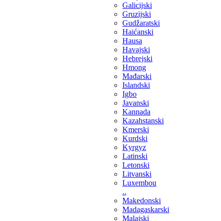
Galicijski
Gruzijski
Gudžaratski
Haićanski
Hausa
Havajski
Hebrejski
Hmong
Mađarski
Islandski
Igbo
Javanski
Kannada
Kazahstanski
Kmerski
Kurdski
Kyrgyz
Latinski
Letonski
Litvanski
Luxembou
..
Makedonski
Madagaskarski
Malajski