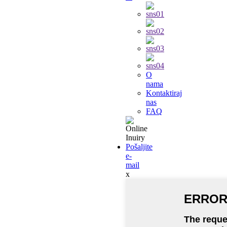
O
nama
Kontaktiraj
nas
FAQ
Pošaljite
e-
mail
x