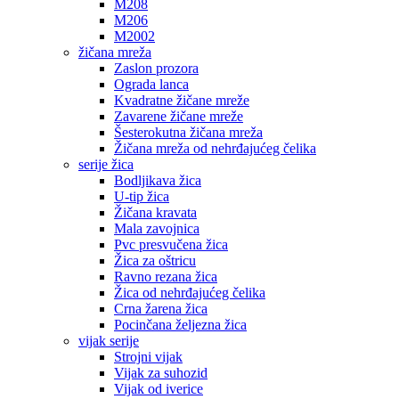
M208
M206
M2002
žičana mreža
Zaslon prozora
Ograda lanca
Kvadratne žičane mreže
Zavarene žičane mreže
Šesterokutna žičana mreža
Žičana mreža od nehrđajućeg čelika
serije žica
Bodljikava žica
U-tip žica
Žičana kravata
Mala zavojnica
Pvc presvučena žica
Žica za oštricu
Ravno rezana žica
Žica od nehrđajućeg čelika
Crna žarena žica
Pocinčana željezna žica
vijak serije
Strojni vijak
Vijak za suhozid
Vijak od iverice