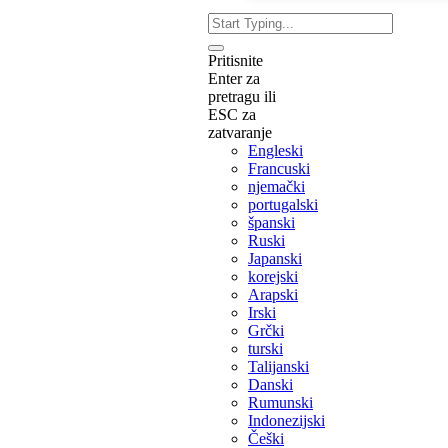
Pritisnite
Enter za
pretragu ili
ESC za
zatvaranje
Engleski
Francuski
njemački
portugalski
španski
Ruski
Japanski
korejski
Arapski
Irski
Grčki
turski
Talijanski
Danski
Rumunski
Indonezijski
Češki