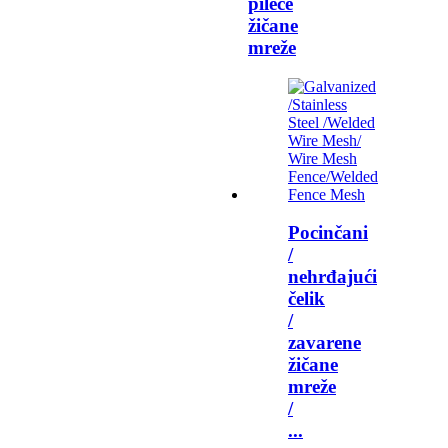
pileće
žičane
mreže
Pocinčani
/
nehrđajući
čelik
/
zavarene
žičane
mreže
/
...