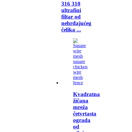
316 310
ultrafini
filtar od
nehrđajućeg
čelika ...
Kvadratna
žičana
mreža
četvrtasta
ograda
od