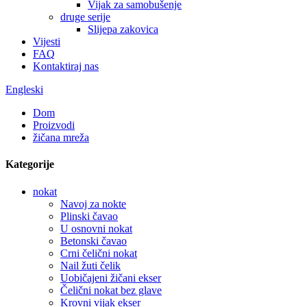
Vijak za samobušenje
druge serije
Slijepa zakovica
Vijesti
FAQ
Kontaktiraj nas
Engleski
Dom
Proizvodi
žičana mreža
Kategorije
nokat
Navoj za nokte
Plinski čavao
U osnovni nokat
Betonski čavao
Crni čelični nokat
Nail žuti čelik
Uobičajeni žičani ekser
Čelični nokat bez glave
Krovni vijak ekser