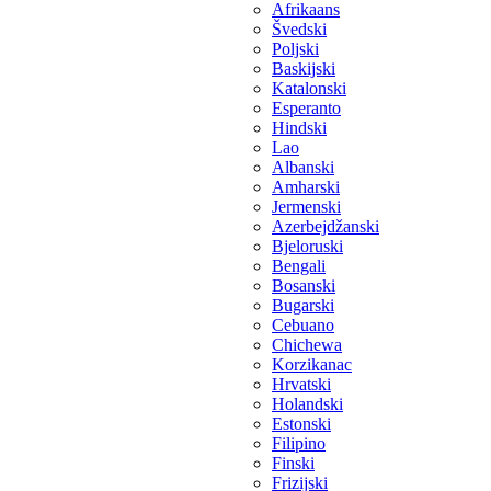
Afrikaans
Švedski
Poljski
Baskijski
Katalonski
Esperanto
Hindski
Lao
Albanski
Amharski
Jermenski
Azerbejdžanski
Bjeloruski
Bengali
Bosanski
Bugarski
Cebuano
Chichewa
Korzikanac
Hrvatski
Holandski
Estonski
Filipino
Finski
Frizijski