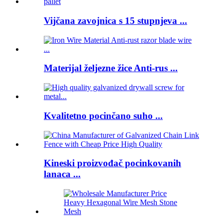
Vijčana zavojnica s 15 stupnjeva ...
Materijal željezne žice Anti-rus ...
Kvalitetno pocinčano suho ...
Kineski proizvođač pocinkovanih
lanaca ...