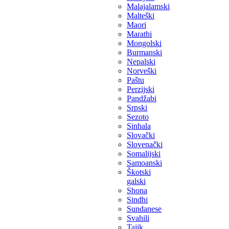
Malajalamski
Malteški
Maori
Marathi
Mongolski
Burmanski
Nepalski
Norveški
Paštu
Perzijski
Pandžabi
Srpski
Sezoto
Sinhala
Slovački
Slovenački
Somalijski
Samoanski
Škotski
galski
Shona
Sindhi
Sundanese
Svahili
Tajik