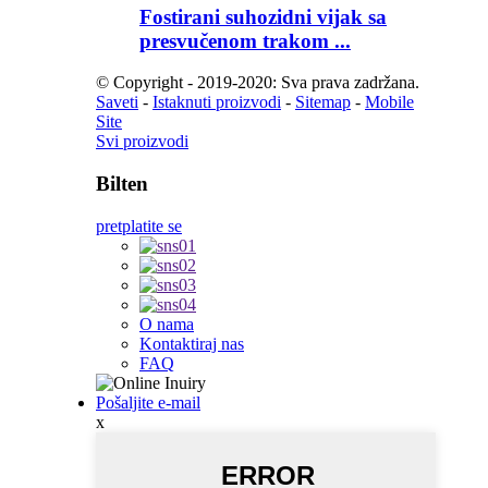
Fostirani suhozidni vijak sa
presvučenom trakom ...
© Copyright - 2019-2020: Sva prava zadržana.
Saveti
-
Istaknuti proizvodi
-
Sitemap
-
Mobile
Site
Svi proizvodi
Bilten
pretplatite se
O nama
Kontaktiraj nas
FAQ
Pošaljite e-mail
x