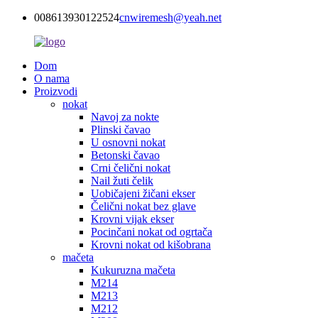
008613930122524
cnwiremesh@yeah.net
Dom
O nama
Proizvodi
nokat
Navoj za nokte
Plinski čavao
U osnovni nokat
Betonski čavao
Crni čelični nokat
Nail žuti čelik
Uobičajeni žičani ekser
Čelični nokat bez glave
Krovni vijak ekser
Pocinčani nokat od ogrtača
Krovni nokat od kišobrana
mačeta
Kukuruzna mačeta
M214
M213
M212