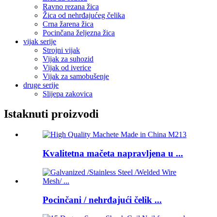
Ravno rezana žica
Žica od nehrđajućeg čelika
Crna žarena žica
Pocinčana željezna žica
vijak serije
Strojni vijak
Vijak za suhozid
Vijak od iverice
Vijak za samobušenje
druge serije
Slijepa zakovica
Istaknuti proizvodi
Kvalitetna mačeta napravljena u ...
Pocinčani / nehrđajući čelik ...