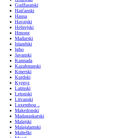
Gudžaratski
Haićanski
Hausa
Havajski
Hebrejski
Hmong
Mađarski
Islandski
Igbo
Javanski
Kannada
Kazahstanski
Kmerski
Kurdski
Kyrgyz
Latinski
Letonski
Litvanski
Luxembou ..
Makedonski
Madagaskarski
Malajski
Malajalamski
Malteški