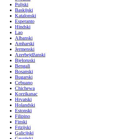
Poljski
Baskijski
Katalonski
Esperanto
Hindski
Lao
Albanski
Amharski
Jermenski
Azerbejdžanski
Bjeloruski
Bengali
Bosanski
Bugarski
Cebuano
Chichewa
Korzikanac
Hrvatski
Holandski
Estonski
Filipino
Finski
Frizijski
Galicijski
Gruzijski