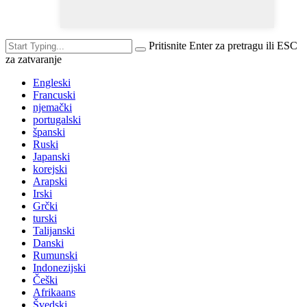
Pritisnite Enter za pretragu ili ESC
za zatvaranje
Engleski
Francuski
njemački
portugalski
španski
Ruski
Japanski
korejski
Arapski
Irski
Grčki
turski
Talijanski
Danski
Rumunski
Indonezijski
Češki
Afrikaans
Švedski