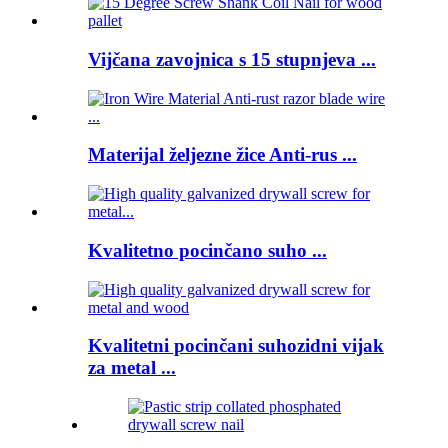
Vijčana zavojnica s 15 stupnjeva ...
Materijal željezne žice Anti-rus ...
Kvalitetno pocinčano suho ...
Kvalitetni pocinčani suhozidni vijak
za metal ...