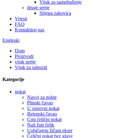
Vijak za samobušenje
druge serije
Slijepa zakovica
Vijesti
FAQ
Kontaktiraj nas
Engleski
Dom
Proizvodi
vijak serije
Vijak za suhozid
Kategorije
nokat
Navoj za nokte
Plinski čavao
U osnovni nokat
Betonski čavao
Crni čelični nokat
Nail žuti čelik
Uobičajeni žičani ekser
Čelični nokat bez glave