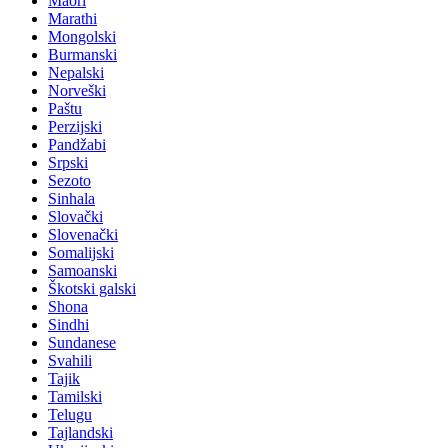
Maori
Marathi
Mongolski
Burmanski
Nepalski
Norveški
Paštu
Perzijski
Pandžabi
Srpski
Sezoto
Sinhala
Slovački
Slovenački
Somalijski
Samoanski
Škotski galski
Shona
Sindhi
Sundanese
Svahili
Tajik
Tamilski
Telugu
Tajlandski