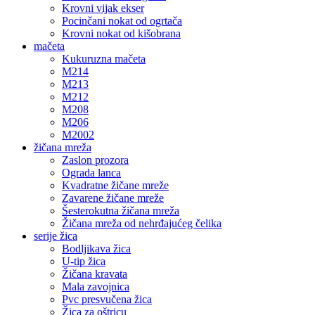
Krovni vijak ekser
Pocinčani nokat od ogrtača
Krovni nokat od kišobrana
mačeta
Kukuruzna mačeta
M214
M213
M212
M208
M206
M2002
žičana mreža
Zaslon prozora
Ograda lanca
Kvadratne žičane mreže
Zavarene žičane mreže
Šesterokutna žičana mreža
Žičana mreža od nehrđajućeg čelika
serije žica
Bodljikava žica
U-tip žica
Žičana kravata
Mala zavojnica
Pvc presvučena žica
Žica za oštricu