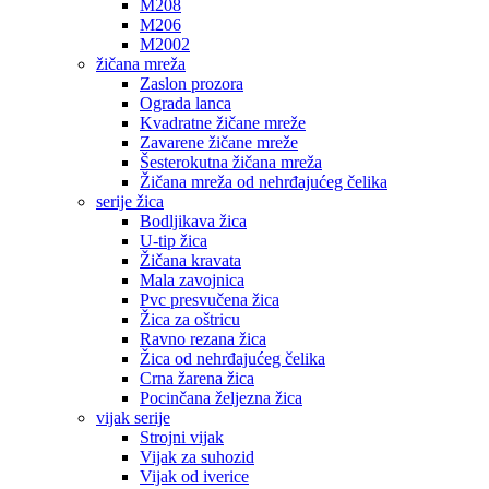
M208
M206
M2002
žičana mreža
Zaslon prozora
Ograda lanca
Kvadratne žičane mreže
Zavarene žičane mreže
Šesterokutna žičana mreža
Žičana mreža od nehrđajućeg čelika
serije žica
Bodljikava žica
U-tip žica
Žičana kravata
Mala zavojnica
Pvc presvučena žica
Žica za oštricu
Ravno rezana žica
Žica od nehrđajućeg čelika
Crna žarena žica
Pocinčana željezna žica
vijak serije
Strojni vijak
Vijak za suhozid
Vijak od iverice