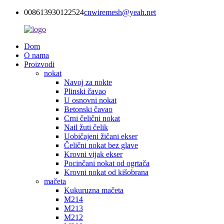
008613930122524
cnwiremesh@yeah.net
Dom
O nama
Proizvodi
nokat
Navoj za nokte
Plinski čavao
U osnovni nokat
Betonski čavao
Crni čelični nokat
Nail žuti čelik
Uobičajeni žičani ekser
Čelični nokat bez glave
Krovni vijak ekser
Pocinčani nokat od ogrtača
Krovni nokat od kišobrana
mačeta
Kukuruzna mačeta
M214
M213
M212