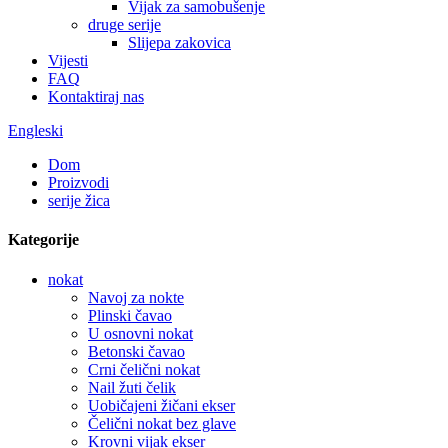
Vijak za samobušenje
druge serije
Slijepa zakovica
Vijesti
FAQ
Kontaktiraj nas
Engleski
Dom
Proizvodi
serije žica
Kategorije
nokat
Navoj za nokte
Plinski čavao
U osnovni nokat
Betonski čavao
Crni čelični nokat
Nail žuti čelik
Uobičajeni žičani ekser
Čelični nokat bez glave
Krovni vijak ekser