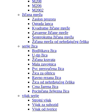
M208
M206
M2002
žičana mreža
Zaslon prozora
Ograda lanca
Kvadratne žičane mreže
Zavarene žičane mreže
Šesterokutna žičana mreža
Žičana mreža od nehrđajućeg čelika
serije žica
Bodljikava žica
U-tip žica
Žičana kravata
Mala zavojnica
Pvc presvučena žica
Žica za oštricu
Ravno rezana žica
Žica od nehrđajućeg čelika
Crna žarena žica
Pocinčana željezna žica
vijak serije
Strojni vijak
Vijak za suhozid
Vijak od iverice