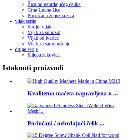
Žica od nehrđajućeg čelika
Crna žarena žica
Pocinčana željezna žica
vijak serije
Strojni vijak
Vijak za suhozid
Vijak od iverice
Vijak za samobušenje
druge serije
Slijepa zakovica
Istaknuti proizvodi
Kvalitetna mačeta napravljena u ...
Pocinčani / nehrđajući čelik ...