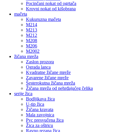
Pocinčani nokat od ogrtača
Krovni nokat od kišobrana
mačeta
Kukuruzna mačeta
M214
M213
M212
M208
M206
M2002
žičana mreža
Zaslon prozora
Ograda lanca
Kvadratne žičane mreže
Zavarene žičane mreže
Šesterokutna žičana mreža
Žičana mreža od nehrđajućeg čelika
serije žica
Bodljikava žica
U-tip žica
Žičana kravata
Mala zavojnica
Pvc presvučena žica
Žica za oštricu
Ravno rezana žica