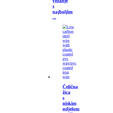
vezanje
s
najboljim
...
Čelična
žica
s
niskim
udjelom