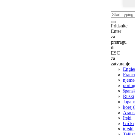
Pritisnite
Enter
za
pretragu
ili
ESC
za
zatvaranje
Engle
Franc
njema
portug
špans
Ruski
Japan
korejs
Araps
Irski
Grčki
turski
Talija