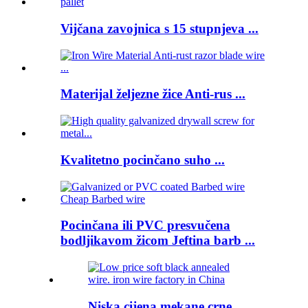
Vijčana zavojnica s 15 stupnjeva ...
Materijal željezne žice Anti-rus ...
Kvalitetno pocinčano suho ...
Pocinčana ili PVC presvučena
bodljikavom žicom Jeftina barb ...
Niska cijena mekane crne