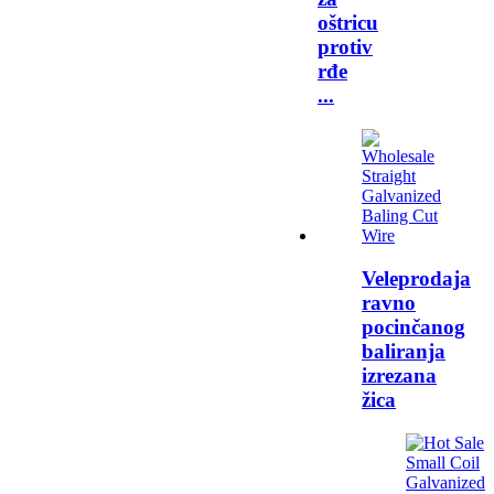
oštricu
protiv
rđe
...
Veleprodaja
ravno
pocinčanog
baliranja
izrezana
žica