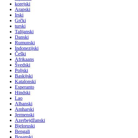
korejski
Arapski
Irski
Grčki
turski
Talijanski
Danski
Rumunski
Indonezijski
Češki
Afrikaans
Švedski
Poljski
Baskijski
Katalonski
Esperanto
Hindski
Lao
Albanski
Amharski
Jermenski
Azerbejdžanski
Bjeloruski
Bengali
Bosanski