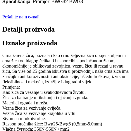
Specifikacija
: Promjer: BWG32-BWG3
Pošaljite nam e-mail
Detalji proizvoda
Oznake proizvoda
Crna žarena žica, poznata i kao crno željezna žica obojena uljem ili
crna žica od blagog čelika. U usporedbi s pocinčanom žicom,
ekonomičnije je oblikovati zavojnicu, veznu žicu ili rezati u ravnu
žicu. Sa više od 25 godina iskustva u proizvodnji, naša crna žica ima
značajku antikorozivnosti i antioksidacije, uštedu troškova, izvrsnu
fleksibilnost i mekoću, izdržljiv i dug radni vijek.
Primjena:
Kao žica za vezanje u svakodnevnom životu.
Žica za baliranje u fiksiranju i ojačanju zgrada.
Materijal ograda i mreža.
Vezna žica za vezivanje cvijeća.
Vezna žica za vezivanje krajolika u vrtu.
Stvorena u rukotvorine.
Raspon prečnika žice: Bwg25-Bwg6 (0,5mm-5,0mm)
Vlačna čvrstoća: 350N-550N / mm2