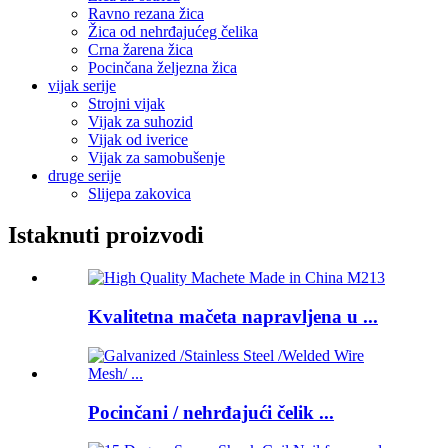
Ravno rezana žica
Žica od nehrđajućeg čelika
Crna žarena žica
Pocinčana željezna žica
vijak serije
Strojni vijak
Vijak za suhozid
Vijak od iverice
Vijak za samobušenje
druge serije
Slijepa zakovica
Istaknuti proizvodi
Kvalitetna mačeta napravljena u ...
Pocinčani / nehrđajući čelik ...