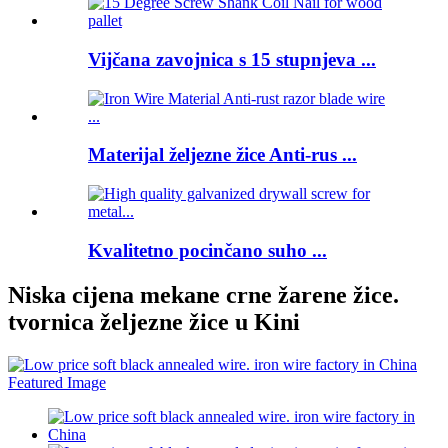
Vijčana zavojnica s 15 stupnjeva ...
Materijal željezne žice Anti-rus ...
Kvalitetno pocinčano suho ...
Niska cijena mekane crne žarene žice.
tvornica željezne žice u Kini