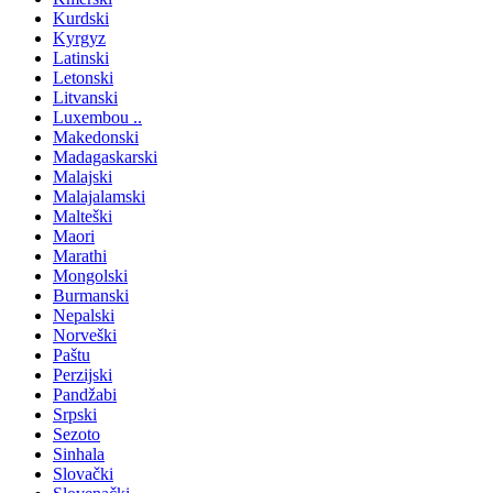
Kurdski
Kyrgyz
Latinski
Letonski
Litvanski
Luxembou ..
Makedonski
Madagaskarski
Malajski
Malajalamski
Malteški
Maori
Marathi
Mongolski
Burmanski
Nepalski
Norveški
Paštu
Perzijski
Pandžabi
Srpski
Sezoto
Sinhala
Slovački