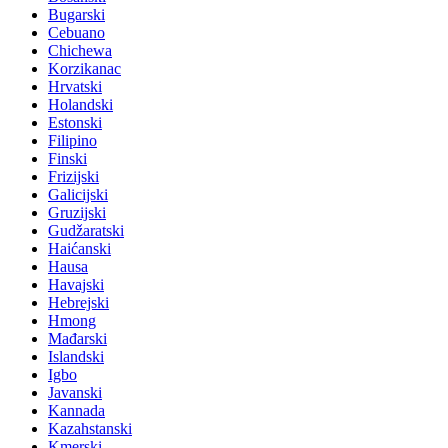
Bugarski
Cebuano
Chichewa
Korzikanac
Hrvatski
Holandski
Estonski
Filipino
Finski
Frizijski
Galicijski
Gruzijski
Gudžaratski
Haićanski
Hausa
Havajski
Hebrejski
Hmong
Mađarski
Islandski
Igbo
Javanski
Kannada
Kazahstanski
Kmerski