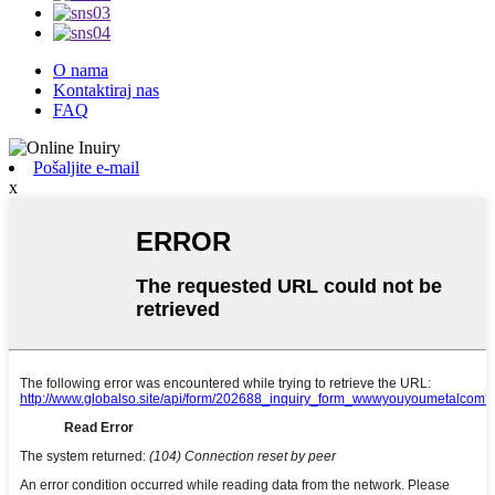
O nama
Kontaktiraj nas
FAQ
Pošaljite e-mail
x