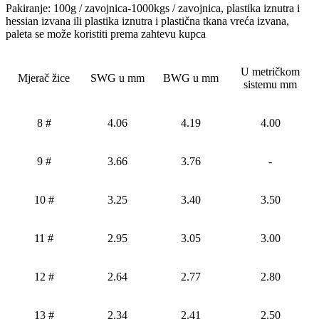
Pakiranje: 100g / zavojnica-1000kgs / zavojnica, plastika iznutra i
hessian izvana ili plastika iznutra i plastična tkana vreća izvana,
paleta se može koristiti prema zahtevu kupca
U metričkom
Mjerač žice
SWG u mm
BWG u mm
sistemu mm
8 #
4.06
4.19
4.00
9 #
3.66
3.76
-
10 #
3.25
3.40
3.50
11 #
2.95
3.05
3.00
12 #
2.64
2.77
2.80
13 #
2.34
2.41
2.50