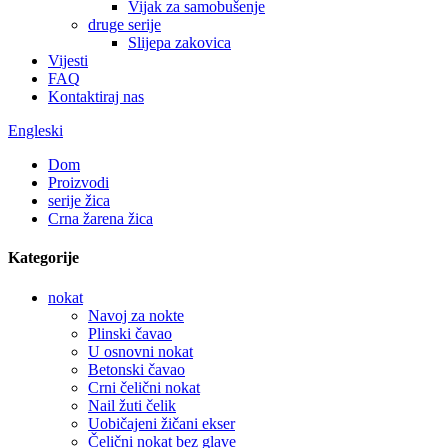
Vijak za samobušenje
druge serije
Slijepa zakovica
Vijesti
FAQ
Kontaktiraj nas
Engleski
Dom
Proizvodi
serije žica
Crna žarena žica
Kategorije
nokat
Navoj za nokte
Plinski čavao
U osnovni nokat
Betonski čavao
Crni čelični nokat
Nail žuti čelik
Uobičajeni žičani ekser
Čelični nokat bez glave