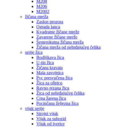
M208
M206
M2002
žičana mreža
Zaslon prozora
Ograda lanca
Kvadratne žičane mreže
Zavarene žičane mreže
Šesterokutna žičana mreža
Žičana mreža od nehrđajućeg čelika
serije žica
Bodljikava žica
U-tip žica
Žičana kravata
Mala zavojnica
Pvc presvučena žica
Žica za oštricu
Ravno rezana žica
Žica od nehrđajućeg čelika
Crna žarena žica
Pocinčana željezna žica
vijak serije
Strojni vijak
Vijak za suhozid
Vijak od iverice