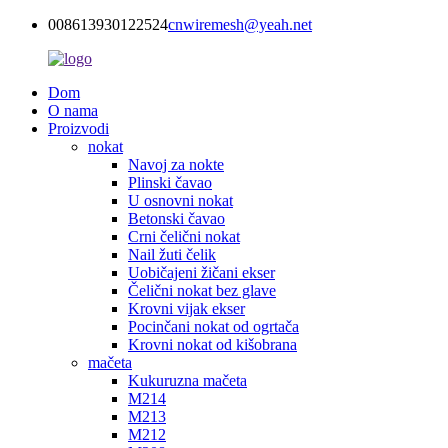
008613930122524
cnwiremesh@yeah.net
Dom
O nama
Proizvodi
nokat
Navoj za nokte
Plinski čavao
U osnovni nokat
Betonski čavao
Crni čelični nokat
Nail žuti čelik
Uobičajeni žičani ekser
Čelični nokat bez glave
Krovni vijak ekser
Pocinčani nokat od ogrtača
Krovni nokat od kišobrana
mačeta
Kukuruzna mačeta
M214
M213
M212