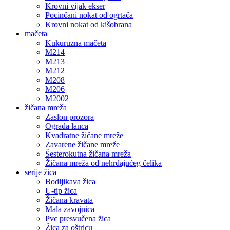
Krovni vijak ekser
Pocinčani nokat od ogrtača
Krovni nokat od kišobrana
mačeta
Kukuruzna mačeta
M214
M213
M212
M208
M206
M2002
žičana mreža
Zaslon prozora
Ograda lanca
Kvadratne žičane mreže
Zavarene žičane mreže
Šesterokutna žičana mreža
Žičana mreža od nehrđajućeg čelika
serije žica
Bodljikava žica
U-tip žica
Žičana kravata
Mala zavojnica
Pvc presvučena žica
Žica za oštricu