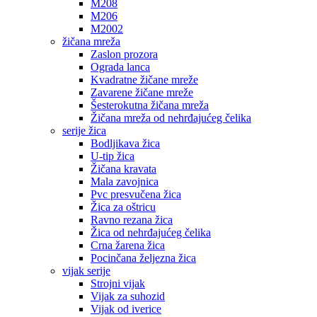
M208
M206
M2002
žičana mreža
Zaslon prozora
Ograda lanca
Kvadratne žičane mreže
Zavarene žičane mreže
Šesterokutna žičana mreža
Žičana mreža od nehrđajućeg čelika
serije žica
Bodljikava žica
U-tip žica
Žičana kravata
Mala zavojnica
Pvc presvučena žica
Žica za oštricu
Ravno rezana žica
Žica od nehrđajućeg čelika
Crna žarena žica
Pocinčana željezna žica
vijak serije
Strojni vijak
Vijak za suhozid
Vijak od iverice