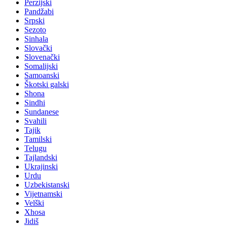
Perzijski
Pandžabi
Srpski
Sezoto
Sinhala
Slovački
Slovenački
Somalijski
Samoanski
Škotski galski
Shona
Sindhi
Sundanese
Svahili
Tajik
Tamilski
Telugu
Tajlandski
Ukrajinski
Urdu
Uzbekistanski
Vijetnamski
Velški
Xhosa
Jidiš