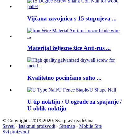
Vijčana zavojnica s 15 stupnjeva ...
Materijal željezne žice Anti-rus ...
Kvalitetno pocinčano suho ...
U tip noktiju / U ograde za spajanje /
U oblik noktiju
© Copyright - 2019-2020: Sva prava zadržana.
Saveti
-
Istaknuti proizvodi
-
Sitemap
-
Mobile Site
Svi proizvodi