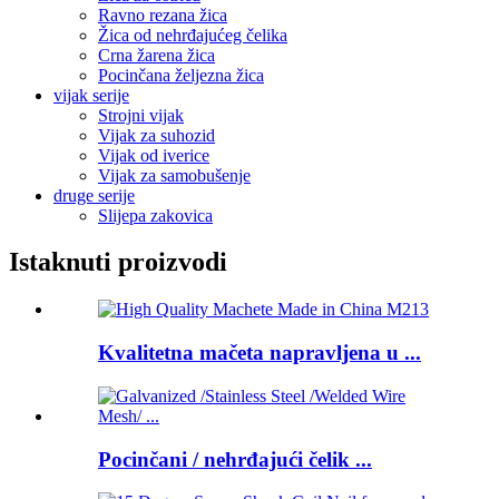
Ravno rezana žica
Žica od nehrđajućeg čelika
Crna žarena žica
Pocinčana željezna žica
vijak serije
Strojni vijak
Vijak za suhozid
Vijak od iverice
Vijak za samobušenje
druge serije
Slijepa zakovica
Istaknuti proizvodi
Kvalitetna mačeta napravljena u ...
Pocinčani / nehrđajući čelik ...