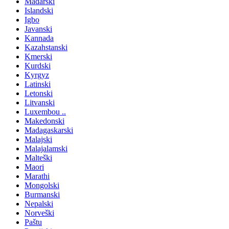
Mađarski
Islandski
Igbo
Javanski
Kannada
Kazahstanski
Kmerski
Kurdski
Kyrgyz
Latinski
Letonski
Litvanski
Luxembou ..
Makedonski
Madagaskarski
Malajski
Malajalamski
Malteški
Maori
Marathi
Mongolski
Burmanski
Nepalski
Norveški
Paštu