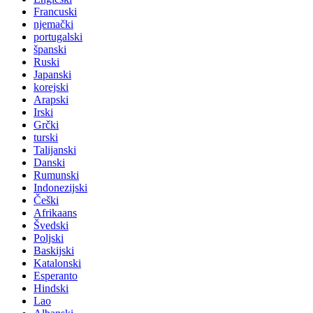
Francuski
njemački
portugalski
španski
Ruski
Japanski
korejski
Arapski
Irski
Grčki
turski
Talijanski
Danski
Rumunski
Indonezijski
Češki
Afrikaans
Švedski
Poljski
Baskijski
Katalonski
Esperanto
Hindski
Lao