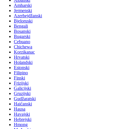
Albanski
Amharski
Jermenski
Azerbejdžanski
Bjeloruski
Bengali
Bosanski
Bugarski
Cebuano
Chichewa
Korzikanac
Hrvatski
Holandski
Estonski
Filipino
Finski
Frizijski
Galicijski
Gruzijski
Gudžaratski
Haićanski
Hausa
Havajski
Hebrejski
Hmong