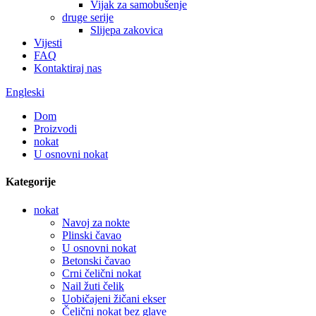
Vijak za samobušenje
druge serije
Slijepa zakovica
Vijesti
FAQ
Kontaktiraj nas
Engleski
Dom
Proizvodi
nokat
U osnovni nokat
Kategorije
nokat
Navoj za nokte
Plinski čavao
U osnovni nokat
Betonski čavao
Crni čelični nokat
Nail žuti čelik
Uobičajeni žičani ekser
Čelični nokat bez glave