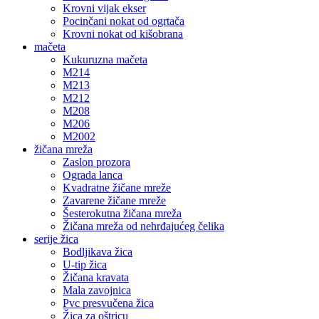
Krovni vijak ekser
Pocinčani nokat od ogrtača
Krovni nokat od kišobrana
mačeta
Kukuruzna mačeta
M214
M213
M212
M208
M206
M2002
žičana mreža
Zaslon prozora
Ograda lanca
Kvadratne žičane mreže
Zavarene žičane mreže
Šesterokutna žičana mreža
Žičana mreža od nehrđajućeg čelika
serije žica
Bodljikava žica
U-tip žica
Žičana kravata
Mala zavojnica
Pvc presvučena žica
Žica za oštricu