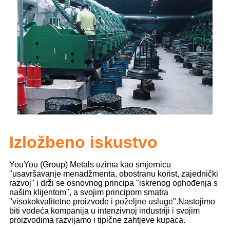
Izložbeno iskustvo
YouYou (Group) Metals uzima kao smjernicu
"usavršavanje menadžmenta, obostranu korist, zajednički
razvoj" i drži se osnovnog principa "iskrenog ophođenja s
našim klijentom", a svojim principom smatra
"visokokvalitetne proizvode i poželjne usluge".
Nastojimo
biti vodeća kompanija u intenzivnoj industriji i svojim
proizvodima razvijamo i tipične zahtjeve kupaca.