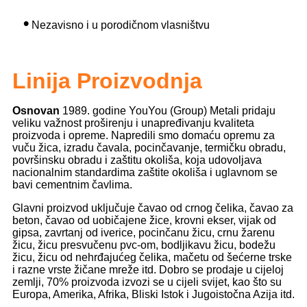
•
Nezavisno i u porodičnom vlasništvu
Linija
Proizvodnja
Osnovan
1989. godine YouYou (Group) Metali pridaju
veliku važnost proširenju i unapređivanju kvaliteta
proizvoda i opreme. Napredili smo domaću opremu za
vuču žica, izradu čavala, pocinčavanje, termičku obradu,
površinsku obradu i zaštitu okoliša, koja udovoljava
nacionalnim standardima zaštite okoliša i uglavnom se
bavi cementnim čavlima.
Glavni proizvod uključuje čavao od crnog čelika, čavao za
beton, čavao od uobičajene žice, krovni ekser, vijak od
gipsa, zavrtanj od iverice, pocinčanu žicu, crnu žarenu
žicu, žicu presvučenu pvc-om, bodljikavu žicu, bodežu
žicu, žicu od nehrđajućeg čelika, mačetu od šećerne trske
i razne vrste žičane mreže itd. Dobro se prodaje u cijeloj
zemlji, 70% proizvoda izvozi se u cijeli svijet, kao što su
Europa, Amerika, Afrika, Bliski Istok i Jugoistočna Azija itd.