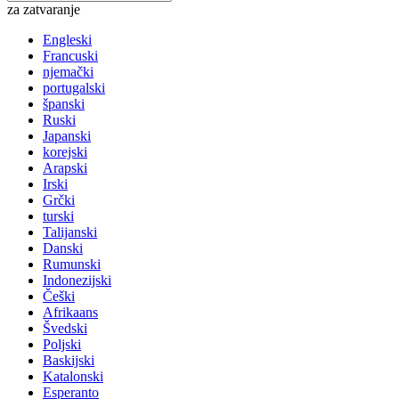
za zatvaranje
Engleski
Francuski
njemački
portugalski
španski
Ruski
Japanski
korejski
Arapski
Irski
Grčki
turski
Talijanski
Danski
Rumunski
Indonezijski
Češki
Afrikaans
Švedski
Poljski
Baskijski
Katalonski
Esperanto