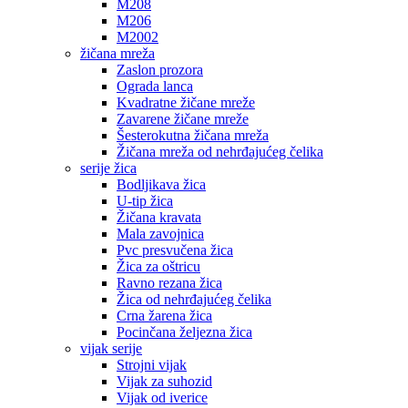
M208
M206
M2002
žičana mreža
Zaslon prozora
Ograda lanca
Kvadratne žičane mreže
Zavarene žičane mreže
Šesterokutna žičana mreža
Žičana mreža od nehrđajućeg čelika
serije žica
Bodljikava žica
U-tip žica
Žičana kravata
Mala zavojnica
Pvc presvučena žica
Žica za oštricu
Ravno rezana žica
Žica od nehrđajućeg čelika
Crna žarena žica
Pocinčana željezna žica
vijak serije
Strojni vijak
Vijak za suhozid
Vijak od iverice