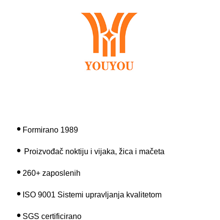
•
Formirano 1989
•
Proizvođač noktiju i vijaka, žica i mačeta
•
2
6
0+ zaposlenih
•
ISO 9001 Sistemi upravljanja kvalitetom
•
SGS certificirano