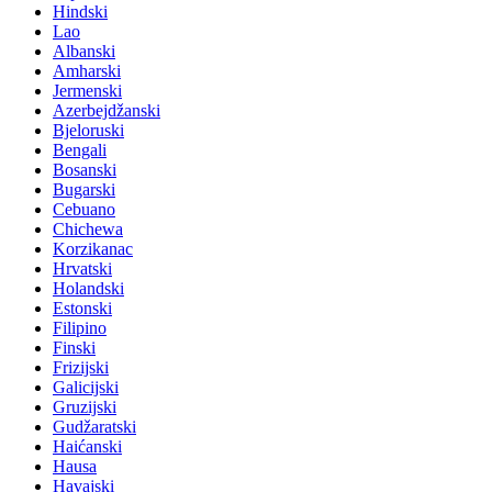
Hindski
Lao
Albanski
Amharski
Jermenski
Azerbejdžanski
Bjeloruski
Bengali
Bosanski
Bugarski
Cebuano
Chichewa
Korzikanac
Hrvatski
Holandski
Estonski
Filipino
Finski
Frizijski
Galicijski
Gruzijski
Gudžaratski
Haićanski
Hausa
Havajski