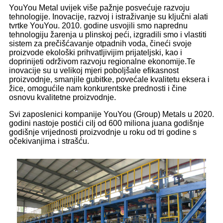
YouYou Metal uvijek više pažnje posvećuje razvoju
tehnologije. Inovacije, razvoj i istraživanje su ključni alati
tvrtke YouYou. 2010. godine usvojili smo naprednu
tehnologiju žarenja u plinskoj peći, izgradili smo i vlastiti
sistem za prečišćavanje otpadnih voda, čineći svoje
proizvode ekološki prihvatljivijim prijateljski, kao i
doprinijeti održivom razvoju regionalne ekonomije.
Te
inovacije su u velikoj mjeri poboljšale efikasnost
proizvodnje, smanjile gubitke, povećale kvalitetu eksera i
žice, omogućile nam konkurentske prednosti i čine
osnovu kvalitetne proizvodnje.
Svi zaposlenici kompanije YouYou (Group) Metals u 2020.
godini nastoje postići cilj od 600 miliona juana godišnje
godišnje vrijednosti proizvodnje u roku od tri godine s
očekivanjima i strašću.