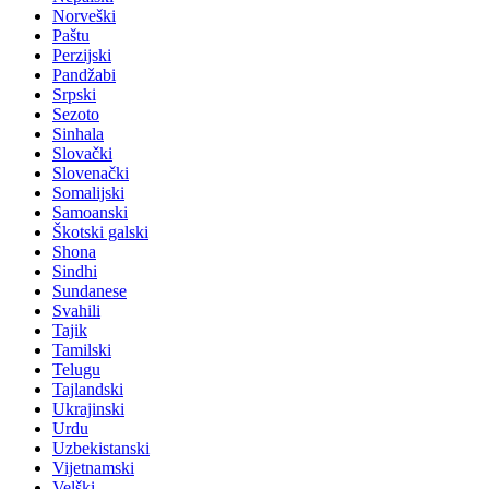
Norveški
Paštu
Perzijski
Pandžabi
Srpski
Sezoto
Sinhala
Slovački
Slovenački
Somalijski
Samoanski
Škotski galski
Shona
Sindhi
Sundanese
Svahili
Tajik
Tamilski
Telugu
Tajlandski
Ukrajinski
Urdu
Uzbekistanski
Vijetnamski
Velški