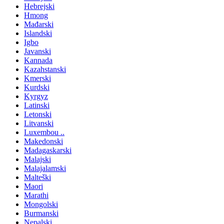
Hebrejski
Hmong
Mađarski
Islandski
Igbo
Javanski
Kannada
Kazahstanski
Kmerski
Kurdski
Kyrgyz
Latinski
Letonski
Litvanski
Luxembou ..
Makedonski
Madagaskarski
Malajski
Malajalamski
Malteški
Maori
Marathi
Mongolski
Burmanski
Nepalski