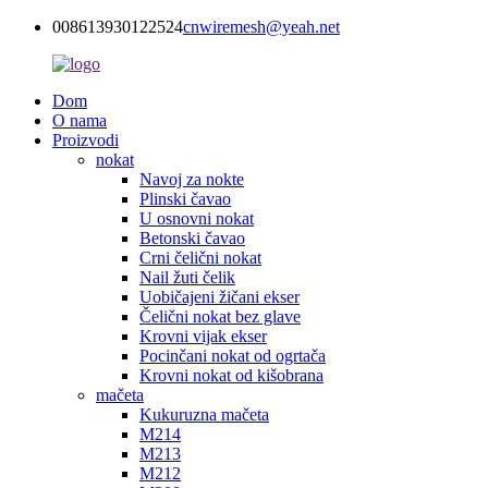
008613930122524
cnwiremesh@yeah.net
Dom
O nama
Proizvodi
nokat
Navoj za nokte
Plinski čavao
U osnovni nokat
Betonski čavao
Crni čelični nokat
Nail žuti čelik
Uobičajeni žičani ekser
Čelični nokat bez glave
Krovni vijak ekser
Pocinčani nokat od ogrtača
Krovni nokat od kišobrana
mačeta
Kukuruzna mačeta
M214
M213
M212