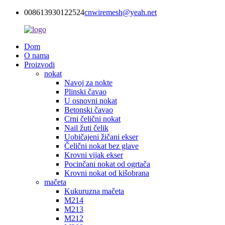
008613930122524
cnwiremesh@yeah.net
Dom
O nama
Proizvodi
nokat
Navoj za nokte
Plinski čavao
U osnovni nokat
Betonski čavao
Crni čelični nokat
Nail žuti čelik
Uobičajeni žičani ekser
Čelični nokat bez glave
Krovni vijak ekser
Pocinčani nokat od ogrtača
Krovni nokat od kišobrana
mačeta
Kukuruzna mačeta
M214
M213
M212