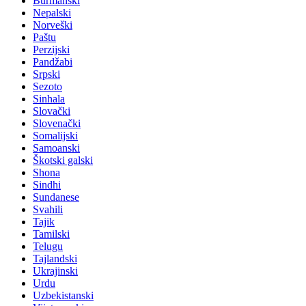
Burmanski
Nepalski
Norveški
Paštu
Perzijski
Pandžabi
Srpski
Sezoto
Sinhala
Slovački
Slovenački
Somalijski
Samoanski
Škotski galski
Shona
Sindhi
Sundanese
Svahili
Tajik
Tamilski
Telugu
Tajlandski
Ukrajinski
Urdu
Uzbekistanski