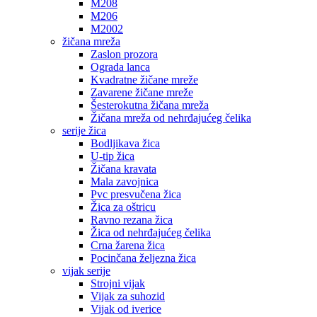
M208
M206
M2002
žičana mreža
Zaslon prozora
Ograda lanca
Kvadratne žičane mreže
Zavarene žičane mreže
Šesterokutna žičana mreža
Žičana mreža od nehrđajućeg čelika
serije žica
Bodljikava žica
U-tip žica
Žičana kravata
Mala zavojnica
Pvc presvučena žica
Žica za oštricu
Ravno rezana žica
Žica od nehrđajućeg čelika
Crna žarena žica
Pocinčana željezna žica
vijak serije
Strojni vijak
Vijak za suhozid
Vijak od iverice