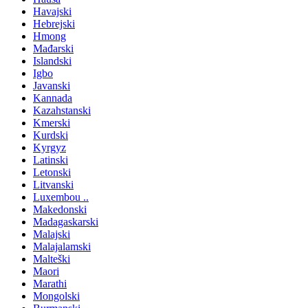
Havajski
Hebrejski
Hmong
Mađarski
Islandski
Igbo
Javanski
Kannada
Kazahstanski
Kmerski
Kurdski
Kyrgyz
Latinski
Letonski
Litvanski
Luxembou ..
Makedonski
Madagaskarski
Malajski
Malajalamski
Malteški
Maori
Marathi
Mongolski