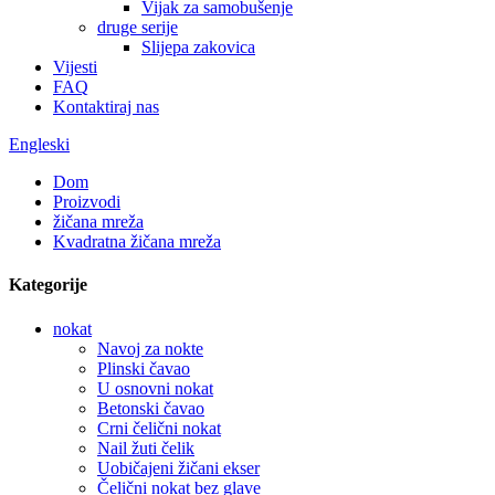
Vijak za samobušenje
druge serije
Slijepa zakovica
Vijesti
FAQ
Kontaktiraj nas
Engleski
Dom
Proizvodi
žičana mreža
Kvadratna žičana mreža
Kategorije
nokat
Navoj za nokte
Plinski čavao
U osnovni nokat
Betonski čavao
Crni čelični nokat
Nail žuti čelik
Uobičajeni žičani ekser
Čelični nokat bez glave