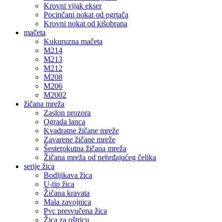
Krovni vijak ekser
Pocinčani nokat od ogrtača
Krovni nokat od kišobrana
mačeta
Kukuruzna mačeta
M214
M213
M212
M208
M206
M2002
žičana mreža
Zaslon prozora
Ograda lanca
Kvadratne žičane mreže
Zavarene žičane mreže
Šesterokutna žičana mreža
Žičana mreža od nehrđajućeg čelika
serije žica
Bodljikava žica
U-tip žica
Žičana kravata
Mala zavojnica
Pvc presvučena žica
Žica za oštricu