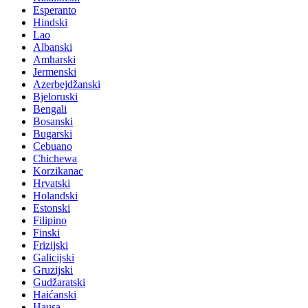
Esperanto
Hindski
Lao
Albanski
Amharski
Jermenski
Azerbejdžanski
Bjeloruski
Bengali
Bosanski
Bugarski
Cebuano
Chichewa
Korzikanac
Hrvatski
Holandski
Estonski
Filipino
Finski
Frizijski
Galicijski
Gruzijski
Gudžaratski
Haićanski
Hausa