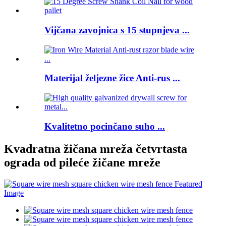
Vijčana zavojnica s 15 stupnjeva ...
Materijal željezne žice Anti-rus ...
Kvalitetno pocinčano suho ...
Kvadratna žičana mreža četvrtasta
ograda od pileće žičane mreže