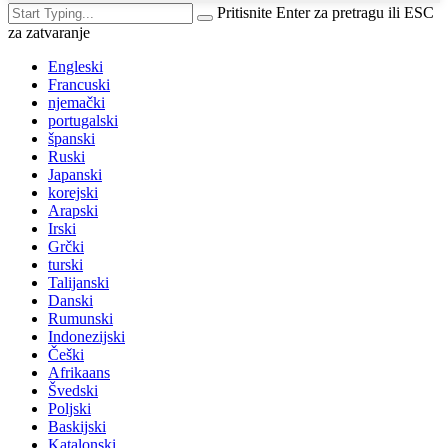
Pritisnite Enter za pretragu ili ESC
za zatvaranje
Engleski
Francuski
njemački
portugalski
španski
Ruski
Japanski
korejski
Arapski
Irski
Grčki
turski
Talijanski
Danski
Rumunski
Indonezijski
Češki
Afrikaans
Švedski
Poljski
Baskijski
Katalonski