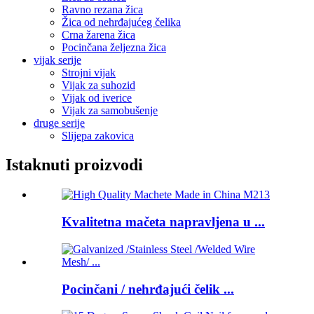
Ravno rezana žica
Žica od nehrđajućeg čelika
Crna žarena žica
Pocinčana željezna žica
vijak serije
Strojni vijak
Vijak za suhozid
Vijak od iverice
Vijak za samobušenje
druge serije
Slijepa zakovica
Istaknuti proizvodi
Kvalitetna mačeta napravljena u ...
Pocinčani / nehrđajući čelik ...