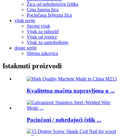
Žica od nehrđajućeg čelika
Crna žarena žica
Pocinčana željezna žica
vijak serije
Strojni vijak
Vijak za suhozid
Vijak od iverice
Vijak za samobušenje
druge serije
Slijepa zakovica
Istaknuti proizvodi
Kvalitetna mačeta napravljena u ...
Pocinčani / nehrđajući čelik ...