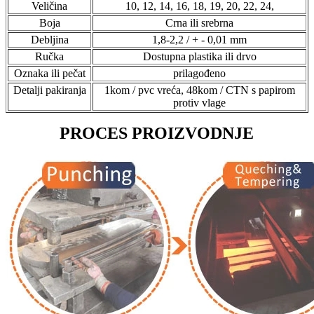
Veličina
10, 12, 14, 16, 18, 19, 20, 22, 24,
Boja
Crna ili srebrna
Debljina
1,8-2,2 / + - 0,01 mm
Ručka
Dostupna plastika ili drvo
Oznaka ili pečat
prilagođeno
Detalji pakiranja
1kom / pvc vreća, 48kom / CTN s papirom
protiv vlage
PROCES PROIZVODNJE