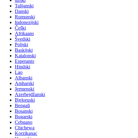
turski
Talijanski
Danski
Rumunski
Indonezijski
Češki
Afrikaans
Švedski
Poljski
Baskijski
Katalonski
Esperanto
Hindski
Lao
Albanski
Amharski
Jermenski
Azerbejdžanski
Bjeloruski
Bengali
Bosanski
Bugarski
Cebuano
Chichewa
Korzikanac