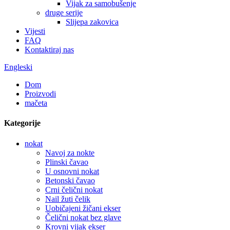
Vijak za samobušenje
druge serije
Slijepa zakovica
Vijesti
FAQ
Kontaktiraj nas
Engleski
Dom
Proizvodi
mačeta
Kategorije
nokat
Navoj za nokte
Plinski čavao
U osnovni nokat
Betonski čavao
Crni čelični nokat
Nail žuti čelik
Uobičajeni žičani ekser
Čelični nokat bez glave
Krovni vijak ekser