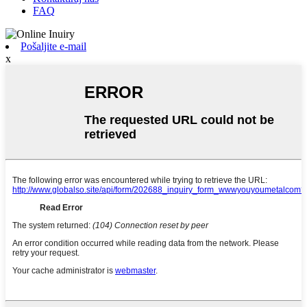
FAQ
Pošaljite e-mail
x