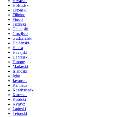
Hrvatski
Holandski
Estonski
Filipino
Finski
Frizijski
Galicijski
Gruzijski
Gudžaratski
Haićanski
Hausa
Havajski
Hebrejski
Hmong
Mađarski
Islandski
Igbo
Javanski
Kannada
Kazahstanski
Kmerski
Kurdski
Kyrgyz
Latinski
Letonski