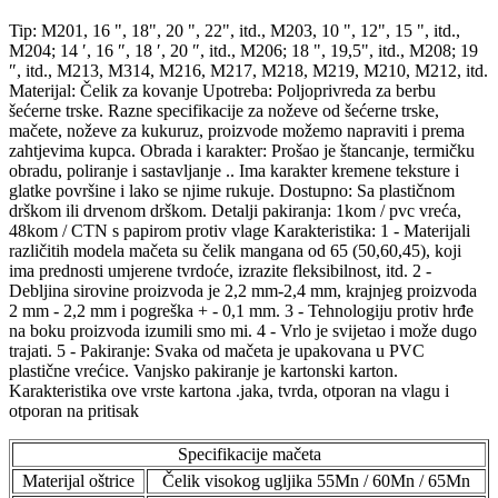
Tip: M201, 16 ", 18", 20 ", 22", itd., M203, 10 ", 12", 15 ", itd.,
M204; 14 ′, 16 ″, 18 ′, 20 ″, itd., M206; 18 ", 19,5", itd., M208; 19
″, itd., M213, M314, M216, M217, M218, M219, M210, M212, itd.
Materijal: Čelik za kovanje Upotreba: Poljoprivreda za berbu
šećerne trske. Razne specifikacije za noževe od šećerne trske,
mačete, noževe za kukuruz, proizvode možemo napraviti i prema
zahtjevima kupca. Obrada i karakter: Prošao je štancanje, termičku
obradu, poliranje i sastavljanje .. Ima karakter kremene teksture i
glatke površine i lako se njime rukuje. Dostupno: Sa plastičnom
drškom ili drvenom drškom. Detalji pakiranja: 1kom / pvc vreća,
48kom / CTN s papirom protiv vlage Karakteristika: 1 - Materijali
različitih modela mačeta su čelik mangana od 65 (50,60,45), koji
ima prednosti umjerene tvrdoće, izrazite fleksibilnost, itd. 2 -
Debljina sirovine proizvoda je 2,2 mm-2,4 mm, krajnjeg proizvoda
2 mm - 2,2 mm i pogreška + - 0,1 mm. 3 - Tehnologiju protiv hrđe
na boku proizvoda izumili smo mi. 4 - Vrlo je svijetao i može dugo
trajati. 5 - Pakiranje: Svaka od mačeta je upakovana u PVC
plastične vrećice. Vanjsko pakiranje je kartonski karton.
Karakteristika ove vrste kartona .jaka, tvrda, otporan na vlagu i
otporan na pritisak
Specifikacije mačeta
Materijal oštrice
Čelik visokog ugljika 55Mn / 60Mn / 65Mn