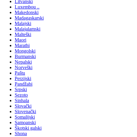
Litvanski
Luxembou ..
Makedonski
Madagaskarski
Malajski
Malajalamski
Malteški
Maori
Marathi
Mongolski
Burmanski
Nepalski
Norveški
Paštu
Perzijski
Pandžabi
Srpski
Sezoto
Sinhala
Slovački
Slovenački
Somalijski
Samoanski
Škotski galski
Shona