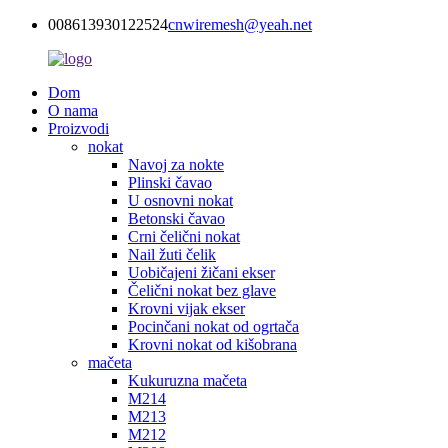
008613930122524
cnwiremesh@yeah.net
Dom
O nama
Proizvodi
nokat
Navoj za nokte
Plinski čavao
U osnovni nokat
Betonski čavao
Crni čelični nokat
Nail žuti čelik
Uobičajeni žičani ekser
Čelični nokat bez glave
Krovni vijak ekser
Pocinčani nokat od ogrtača
Krovni nokat od kišobrana
mačeta
Kukuruzna mačeta
M214
M213
M212