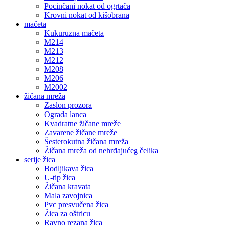
Pocinčani nokat od ogrtača
Krovni nokat od kišobrana
mačeta
Kukuruzna mačeta
M214
M213
M212
M208
M206
M2002
žičana mreža
Zaslon prozora
Ograda lanca
Kvadratne žičane mreže
Zavarene žičane mreže
Šesterokutna žičana mreža
Žičana mreža od nehrđajućeg čelika
serije žica
Bodljikava žica
U-tip žica
Žičana kravata
Mala zavojnica
Pvc presvučena žica
Žica za oštricu
Ravno rezana žica