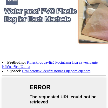
Prethodno:
Kineski dobavljač Pocinčana žica za vezivanje
čelična žica U-tipa
Sljedeći:
Crni betonski čelični nokat s lijepom cijenom