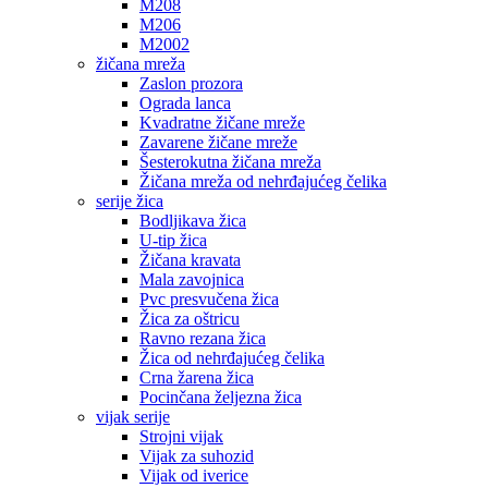
M208
M206
M2002
žičana mreža
Zaslon prozora
Ograda lanca
Kvadratne žičane mreže
Zavarene žičane mreže
Šesterokutna žičana mreža
Žičana mreža od nehrđajućeg čelika
serije žica
Bodljikava žica
U-tip žica
Žičana kravata
Mala zavojnica
Pvc presvučena žica
Žica za oštricu
Ravno rezana žica
Žica od nehrđajućeg čelika
Crna žarena žica
Pocinčana željezna žica
vijak serije
Strojni vijak
Vijak za suhozid
Vijak od iverice