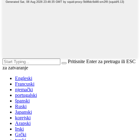
Pritisnite Enter za pretragu ili ESC
za zatvaranje
Engleski
Francuski
njemački
portugalski
španski
Ruski
Japanski
korejski
Arapski
Irski
Grčki