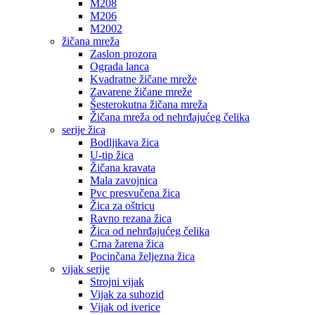
M208
M206
M2002
žičana mreža
Zaslon prozora
Ograda lanca
Kvadratne žičane mreže
Zavarene žičane mreže
Šesterokutna žičana mreža
Žičana mreža od nehrđajućeg čelika
serije žica
Bodljikava žica
U-tip žica
Žičana kravata
Mala zavojnica
Pvc presvučena žica
Žica za oštricu
Ravno rezana žica
Žica od nehrđajućeg čelika
Crna žarena žica
Pocinčana željezna žica
vijak serije
Strojni vijak
Vijak za suhozid
Vijak od iverice