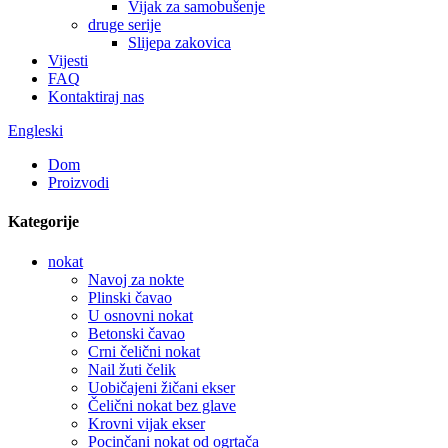
Vijak za samobušenje
druge serije
Slijepa zakovica
Vijesti
FAQ
Kontaktiraj nas
Engleski
Dom
Proizvodi
Kategorije
nokat
Navoj za nokte
Plinski čavao
U osnovni nokat
Betonski čavao
Crni čelični nokat
Nail žuti čelik
Uobičajeni žičani ekser
Čelični nokat bez glave
Krovni vijak ekser
Pocinčani nokat od ogrtača