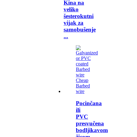
Kina na
veliko
šesterokutni
vijak za
samobušenje
...
Pocinčana
ili
PVC
presvučena
bodljikavom
žicom