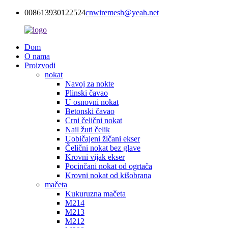
008613930122524
cnwiremesh@yeah.net
Dom
O nama
Proizvodi
nokat
Navoj za nokte
Plinski čavao
U osnovni nokat
Betonski čavao
Crni čelični nokat
Nail žuti čelik
Uobičajeni žičani ekser
Čelični nokat bez glave
Krovni vijak ekser
Pocinčani nokat od ogrtača
Krovni nokat od kišobrana
mačeta
Kukuruzna mačeta
M214
M213
M212