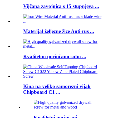
Vijčana zavojnica s 15 stupnjeva ...
Materijal željezne žice Anti-rus ...
Kvalitetno pocinčano suho ...
Kina na veliko samorezni vijak
Chipboard C1 ...
Kvalitetni pocinčani