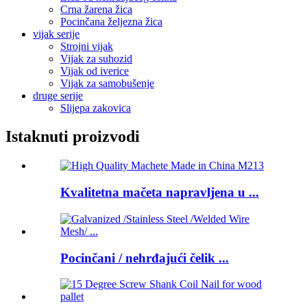
Crna žarena žica
Pocinčana željezna žica
vijak serije
Strojni vijak
Vijak za suhozid
Vijak od iverice
Vijak za samobušenje
druge serije
Slijepa zakovica
Istaknuti proizvodi
Kvalitetna mačeta napravljena u ...
Pocinčani / nehrđajući čelik ...