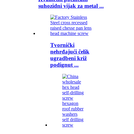
suhozidni vijak za metal ...
Tvornički
nehrđajući čelik
ugradbeni križ
podignut ...