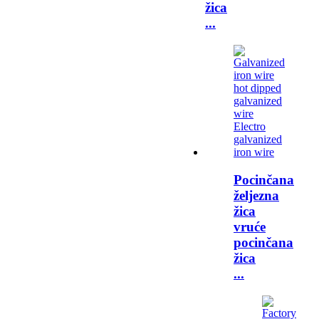
žica
...
Pocinčana
željezna
žica
vruće
pocinčana
žica
...