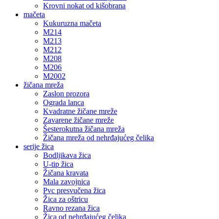
Krovni nokat od kišobrana
mačeta
Kukuruzna mačeta
M214
M213
M212
M208
M206
M2002
žičana mreža
Zaslon prozora
Ograda lanca
Kvadratne žičane mreže
Zavarene žičane mreže
Šesterokutna žičana mreža
Žičana mreža od nehrđajućeg čelika
serije žica
Bodljikava žica
U-tip žica
Žičana kravata
Mala zavojnica
Pvc presvučena žica
Žica za oštricu
Ravno rezana žica
Žica od nehrđajućeg čelika