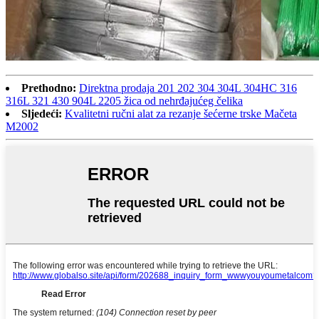
Prethodno:
Direktna prodaja 201 202 304 304L 304HC 316
316L 321 430 904L 2205 žica od nehrđajućeg čelika
Sljedeći:
Kvalitetni ručni alat za rezanje šećerne trske Mačeta
M2002