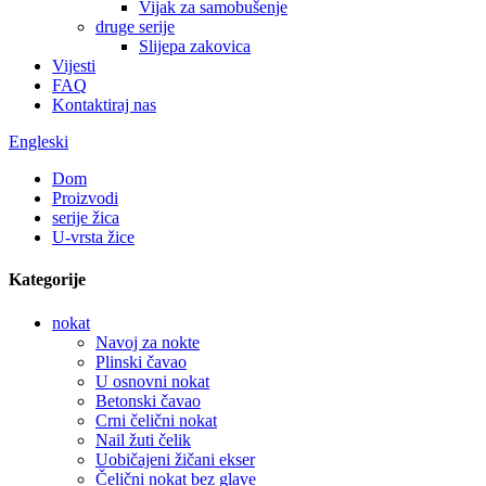
Vijak za samobušenje
druge serije
Slijepa zakovica
Vijesti
FAQ
Kontaktiraj nas
Engleski
Dom
Proizvodi
serije žica
U-vrsta žice
Kategorije
nokat
Navoj za nokte
Plinski čavao
U osnovni nokat
Betonski čavao
Crni čelični nokat
Nail žuti čelik
Uobičajeni žičani ekser
Čelični nokat bez glave