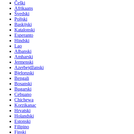
Češki
Afrikaans
Švedski
Poljski
Baskijski
Katalonski
Esperanto
Hindski
Lao
Albanski
Amharski
Jermenski
Azerbejdžanski
Bjeloruski
Bengali
Bosanski
Bugarski
Cebuano
Chichewa
Korzikanac
Hrvatski
Holandski
Estonski
Filipino
Finski