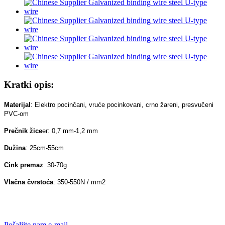
Kratki opis:
Materijal
: Elektro pocinčani, vruće pocinkovani, crno žareni, presvučeni
PVC-om
Prečnik žice
er: 0,7 mm-1,2 mm
Dužina
: 25cm-55cm
Cink premaz
: 30-70g
Vlačna čvrstoća
: 350-550N / mm2
Pošaljite nam e-mail