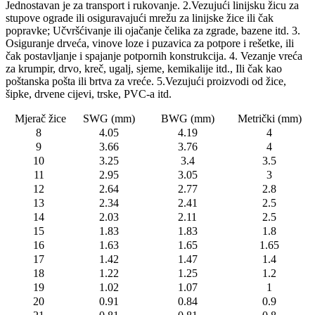
Jednostavan je za transport i rukovanje. 2.Vezujući linijsku žicu za
stupove ograde ili osiguravajući mrežu za linijske žice ili čak
popravke; Učvršćivanje ili ojačanje čelika za zgrade, bazene itd. 3.
Osiguranje drveća, vinove loze i puzavica za potpore i rešetke, ili
čak postavljanje i spajanje potpornih konstrukcija. 4. Vezanje vreća
za krumpir, drvo, kreč, ugalj, sjeme, kemikalije itd., Ili čak kao
poštanska pošta ili brtva za vreće. 5.Vezujući proizvodi od žice,
šipke, drvene cijevi, trske, PVC-a itd.
Mjerač žice
SWG (mm)
BWG (mm)
Metrički (mm)
8
4.05
4.19
4
9
3.66
3.76
4
10
3.25
3.4
3.5
11
2.95
3.05
3
12
2.64
2.77
2.8
13
2.34
2.41
2.5
14
2.03
2.11
2.5
15
1.83
1.83
1.8
16
1.63
1.65
1.65
17
1.42
1.47
1.4
18
1.22
1.25
1.2
19
1.02
1.07
1
20
0.91
0.84
0.9