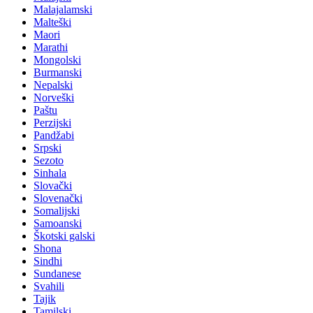
Malajalamski
Malteški
Maori
Marathi
Mongolski
Burmanski
Nepalski
Norveški
Paštu
Perzijski
Pandžabi
Srpski
Sezoto
Sinhala
Slovački
Slovenački
Somalijski
Samoanski
Škotski galski
Shona
Sindhi
Sundanese
Svahili
Tajik
Tamilski