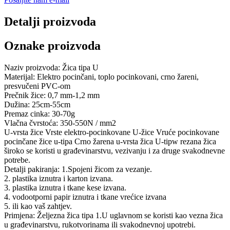
Detalji proizvoda
Oznake proizvoda
Naziv proizvoda: Žica tipa U
Materijal: Elektro pocinčani, toplo pocinkovani, crno žareni,
presvučeni PVC-om
Prečnik žice: 0,7 mm-1,2 mm
Dužina: 25cm-55cm
Premaz cinka: 30-70g
Vlačna čvrstoća: 350-550N / mm2
U-vrsta žice Vrste elektro-pocinkovane U-žice Vruće pocinkovane
pocinčane žice u-tipa Crno žarena u-vrsta žica U-tipw rezana žica
široko se koristi u građevinarstvu, vezivanju i za druge svakodnevne
potrebe.
Detalji pakiranja: 1.Spojeni žicom za vezanje.
2. plastika iznutra i karton izvana.
3. plastika iznutra i tkane kese izvana.
4. vodootporni papir iznutra i tkane vrećice izvana
5. ili kao vaš zahtjev.
Primjena: Željezna žica tipa 1.U uglavnom se koristi kao vezna žica
u građevinarstvu, rukotvorinama ili svakodnevnoj upotrebi.