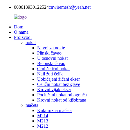
008613930122524
cnwiremesh@yeah.net
Dom
O nama
Proizvodi
nokat
Navoj za nokte
Plinski čavao
U osnovni nokat
Betonski čavao
Crni čelični nokat
Nail žuti čelik
Uobičajeni žičani ekser
Čelični nokat bez glave
Krovni vijak ekser
Pocinčani nokat od ogrtača
Krovni nokat od kišobrana
mačeta
Kukuruzna mačeta
M214
M213
M212