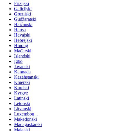
Frizijski
Galicijski
Gruzijski
Gudžaratski
Haićanski
Hausa
Havajski
Hebrejski
Hmong
Mađarski
Islandski
Igbo
Javanski
Kannada
Kazahstanski
Kmerski
Kurdski
Kyrgyz
Latinski
Letonski
Litvanski
Luxembou ..
Makedonski
Madagaskarski
Malajski