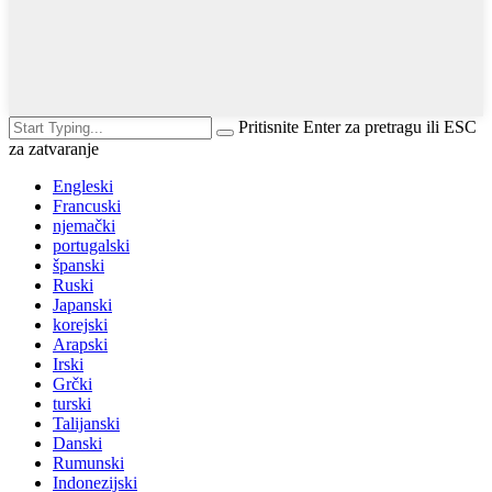
Pritisnite Enter za pretragu ili ESC
za zatvaranje
Engleski
Francuski
njemački
portugalski
španski
Ruski
Japanski
korejski
Arapski
Irski
Grčki
turski
Talijanski
Danski
Rumunski
Indonezijski