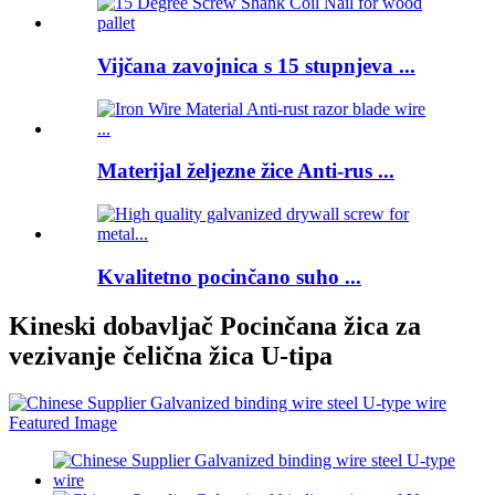
Vijčana zavojnica s 15 stupnjeva ...
Materijal željezne žice Anti-rus ...
Kvalitetno pocinčano suho ...
Kineski dobavljač Pocinčana žica za
vezivanje čelična žica U-tipa