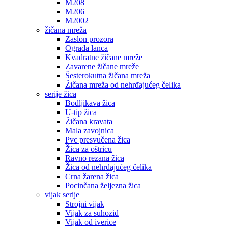
M208
M206
M2002
žičana mreža
Zaslon prozora
Ograda lanca
Kvadratne žičane mreže
Zavarene žičane mreže
Šesterokutna žičana mreža
Žičana mreža od nehrđajućeg čelika
serije žica
Bodljikava žica
U-tip žica
Žičana kravata
Mala zavojnica
Pvc presvučena žica
Žica za oštricu
Ravno rezana žica
Žica od nehrđajućeg čelika
Crna žarena žica
Pocinčana željezna žica
vijak serije
Strojni vijak
Vijak za suhozid
Vijak od iverice