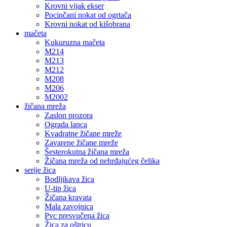
Krovni vijak ekser
Pocinčani nokat od ogrtača
Krovni nokat od kišobrana
mačeta
Kukuruzna mačeta
M214
M213
M212
M208
M206
M2002
žičana mreža
Zaslon prozora
Ograda lanca
Kvadratne žičane mreže
Zavarene žičane mreže
Šesterokutna žičana mreža
Žičana mreža od nehrđajućeg čelika
serije žica
Bodljikava žica
U-tip žica
Žičana kravata
Mala zavojnica
Pvc presvučena žica
Žica za oštricu