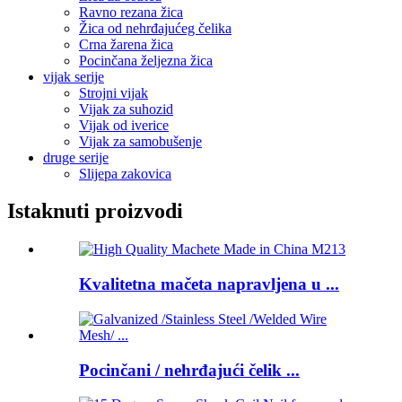
Ravno rezana žica
Žica od nehrđajućeg čelika
Crna žarena žica
Pocinčana željezna žica
vijak serije
Strojni vijak
Vijak za suhozid
Vijak od iverice
Vijak za samobušenje
druge serije
Slijepa zakovica
Istaknuti proizvodi
Kvalitetna mačeta napravljena u ...
Pocinčani / nehrđajući čelik ...