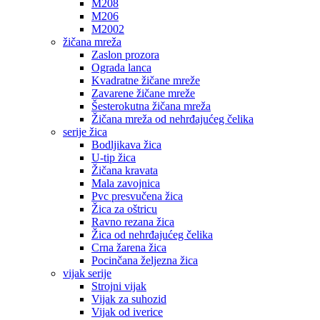
M208
M206
M2002
žičana mreža
Zaslon prozora
Ograda lanca
Kvadratne žičane mreže
Zavarene žičane mreže
Šesterokutna žičana mreža
Žičana mreža od nehrđajućeg čelika
serije žica
Bodljikava žica
U-tip žica
Žičana kravata
Mala zavojnica
Pvc presvučena žica
Žica za oštricu
Ravno rezana žica
Žica od nehrđajućeg čelika
Crna žarena žica
Pocinčana željezna žica
vijak serije
Strojni vijak
Vijak za suhozid
Vijak od iverice