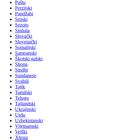
Paštu
Perzijski
Pandžabi
Srpski
Sezoto
Sinhala
Slovački
Slovenački
Somalijski
Samoanski
Škotski galski
Shona
Sindhi
Sundanese
Svahili
Tajik
Tamilski
Telugu
Tajlandski
Ukrajinski
Urdu
Uzbekistanski
Vijetnamski
Velški
Xhosa