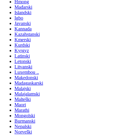
Hmong
Mađarski
Islandski
Igbo
Javanski
Kannada
Kazahstanski
Kmerski
Kurdski
Kyrgyz
Latinski
Letonski
Litvanski
Luxembou ..
Makedonski
Madagaskarski
Malajski
Malajalamski
Malteški
Maori
Marathi
Mongolski
Burmanski
Nepalski
Norveški