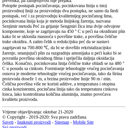
prevelika, pa zamjenjivost nije prejaka.
Potopite postupak pocinčavanja, pocinkovana linija u istoj
proizvodnoj liniji za proizvodnju dva postupka, ne samo da štedi
postupak, već i za proizvodnju kvalitetnijeg pocinčanog lima,
pocinkovana linija koja je metoda linijskog žarenja, nazvana
Senjimir metoda Peć za grijanje Sengmiri žica ima dvije odvojene
komponente, koje se zagrijavaju na 450 ° C u peći na oksidirani plin
kako bi se uklonila masnoća s površine trake, a površina čelične
trake oksidira. A zatim čelik u redukcijsku peć da se nastavi
zagrijavati na 700-800 ℃, da bi se dovršilo rekristalizacijsko
žarenje, smanjujući plin za razgradnju amonijaka u peći kako bi se
povratila površina oksidnog filma i spriječila daljnja oksidacija
čelika. Konačno, pocinkovana linija čelične trake ohladi se na 480 °
C u posudu sa cinkom. Formiranje tehnologije vrućeg pocinčavanja
osnova je moderne tehnologije vrućeg pocinčavanja, tako da širina
proizvoda doseže 1 m, a brzina proizvodne linije 90 m / min.
Čelična površina više ne koristi aditive, a temperatura i otopina
cinka konzistentni, pocinčana linija tako da temperatura cinkova
lonca, lako kontrolirana količina aluminija, znatno povećava
kvalitetu proizvoda.
Vrijeme objavljivanja: oktobar 21-2020
© Copyright - 2019-2020: Sva prava zadržana.
Saveti
-
Istaknuti proizvodi
-
Sitemap
-
Mobile Site
Svi proizvodi