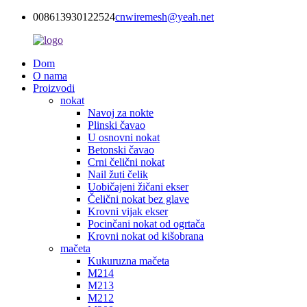
008613930122524
cnwiremesh@yeah.net
Dom
O nama
Proizvodi
nokat
Navoj za nokte
Plinski čavao
U osnovni nokat
Betonski čavao
Crni čelični nokat
Nail žuti čelik
Uobičajeni žičani ekser
Čelični nokat bez glave
Krovni vijak ekser
Pocinčani nokat od ogrtača
Krovni nokat od kišobrana
mačeta
Kukuruzna mačeta
M214
M213
M212