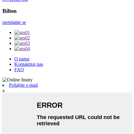
Bilten
pretplatite se
O nama
Kontaktiraj nas
FAQ
Pošaljite e-mail
x