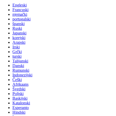
Engleski
Francuski
njemački
portugalski
španski
Ruski
Japanski
korejski
Arapski
Irski
Grčki
turski
Talijanski
Danski
Rumunski
Indonezijski
Češki
Afrikaans
Švedski
Poljski
Baskijski
Katalonski
Esperanto
Hindski