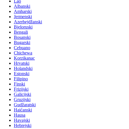
Lao
Albanski
Amharski
Jermenski
Azerbejdžanski
Bjeloruski
Bengali
Bosanski
Bugarski
Cebuano
Chichewa
Korzikanac
Hrvatski
Holandski
Estonski
Filipino
Finski
Frizijski
Galicijski
Gruzijski
Gudžaratski
Haićanski
Hausa
Havajski
Hebrejski