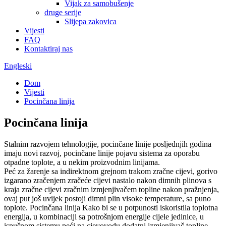
Vijak za samobušenje
druge serije
Slijepa zakovica
Vijesti
FAQ
Kontaktiraj nas
Engleski
Dom
Vijesti
Pocinčana linija
Pocinčana linija
Stalnim razvojem tehnologije, pocinčane linije posljednjih godina
imaju novi razvoj, pocinčane linije pojavu sistema za oporabu
otpadne toplote, a u nekim proizvodnim linijama.
Peć za žarenje sa indirektnom grejnom trakom zračne cijevi, gorivo
izgarano zračenjem zračeće cijevi nastalo nakon dimnih plinova s ​​
kraja zračne cijevi zračnim izmjenjivačem topline nakon pražnjenja,
ovaj put još uvijek postoji dimni plin visoke temperature, sa puno
toplote. Pocinčana linija Kako bi se u potpunosti iskoristila toplotna
energija, u kombinaciji sa potrošnjom energije cijele jedinice, u
ispušnom sistemu peći na cjevovodu dodatni izmjenjivač topline