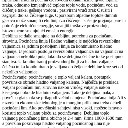
zraka, odnosno izmjenjivač toplote tople vode, pocinčani vod za
čišćenje trake, gašenje vodom , pasivirani vrući zrak Osušiti i
zagrijati dio za čišćenje luge. Oporabom otpadne toplote dimnih
gasova može smanjiti celu liniju za čišćenje i sušenje grejanja pare ili
potrošnje električne energije, smanjiti troškove proizvodnje,
istovremeno smanjujući emisiju energije
Debljina se dalje smanjuje na debljinu potrebnu za pocinčanu
sirovinu. Pocinčana linija Hladno valjanje je najčešća reverzibilna
valjaonica sa jednim postoljem i linija za kontinuirano hladno
valjanje. U jednom postolju reverzibilna valjaonica na valjaonici na
valjaonici nekoliko puta, tako da se debljina čelične trake postupno
stanjiva. U kontinuiranoj proizvodnoj liniji za hladno valjanje
čelična traka kontinuirano je valjana do željene debljine kroz set od
nekoliko valjaonica.
Pocinčavanje: pocinčavanje je toplo valjani kalem, postupak
površinske obrade hladno valjanog kalema. Najčešća je prehlada
Valjani pocinčani lim, sirovina nakon vrućeg valjanja nakon
kiseljenja i obrade hladnim valjanjem. Tako je debljina mala, a
površina glatka da se prilagodi većini namjena. Pocinčana linija Ali s
razvojem ekonomske tehnologije u mnogim prilikama treba debeli
pocinčani lim. Ako površinski zahtjevi nisu visoki, možete izravno
koristiti toplo valjanu ploču za pocinčavanje. Debljina toplo
valjanog pocinčanog lima obično je 2-4 mm, širina 1000-1600 mm,
a površina pokrivanja hladno valjanog pocinčanog lima nije